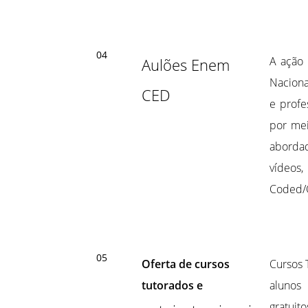
04
A ação 
Aulões Enem
Naciona
CED
e profe
por mei
abordad
vídeos,
Coded/
05
Oferta de cursos
Cursos 
tutorados e
alunos
gratuit