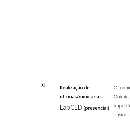
02
Realização de
O minic
oficinas/minicurso -
Químic
importâ
LabCED
(presencial)
ensino 