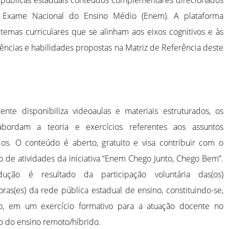
 públicas estaduais conteúdos complementares direcionados
 Exame Nacional do Ensino Médio (Enem). A plataforma
temas curriculares que se alinham aos eixos cognitivos e às
ncias e habilidades propostas na Matriz de Referência deste
nte disponibiliza videoaulas e materiais estruturados, os
abordam a teoria e exercícios referentes aos assuntos
os. O conteúdo é aberto, gratuito e visa contribuir com o
o de atividades da iniciativa “Enem Chego Junto, Chego Bem”.
ução é resultado da participação voluntária das(os)
oras(es) da rede pública estadual de ensino, constituindo-se,
to, em um exercício formativo para a atuação docente no
o do ensino remoto/híbrido.