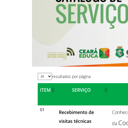
resultados por página
ITEM
SERVIÇO
01
Recebimento de
Conhece
visitas técnicas
Co
da