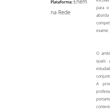
escolas
Enem
Plataforma:
para o
na Rede
aborda 
competê
exame.
O ambie
quais 
estudad
conjunt
A prod
profess
portan
context