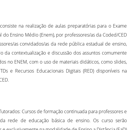
consiste na realização de aulas preparatórias para o Exame
l do Ensino Médio (Enem), por professores/as da Coded/CED
ssores/as convidados/as da rede pública estadual de ensino,
o da contextualização e discussão dos assuntos comumente
os no ENEM, com o uso de materiais didáticos, como slides,
 TDs e Recursos Educacionais Digitais (RED) disponíveis na
CED.
Tutorados: Cursos de formação continuada para professores e
 da rede de educação básica de ensino. Os curso serão
os e exclusivamente na modalidade de Ensino a Distância (EaD)