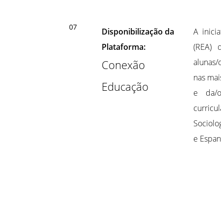
07
Disponibilização da
A inic
Plataforma:
(REA) 
alunas/
Conexão
nas mai
Educação
e da/o
curricu
Sociolog
e Espan