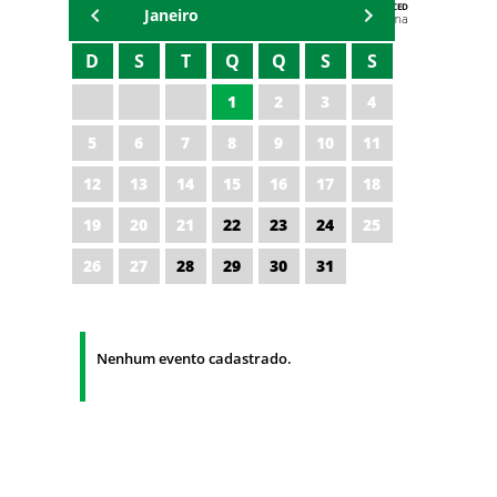
AGENDA DA CODED/CED
Janeiro
Vagna Lima
D
S
T
Q
Q
S
S
1
2
3
4
5
6
7
8
9
10
11
12
13
14
15
16
17
18
19
20
21
22
23
24
25
26
27
28
29
30
31
Nenhum evento cadastrado.