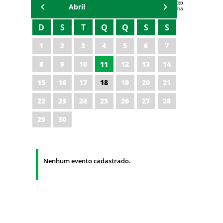
AGENDA DA CODED/CED
Abril
Vagna Lima
D
S
T
Q
Q
S
S
1
2
3
4
5
6
7
8
9
10
11
12
13
14
15
16
17
18
19
20
21
22
23
24
25
26
27
28
29
30
Nenhum evento cadastrado.