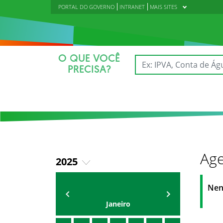
PORTAL DO GOVERNO
INTRANET
MAIS SITES
O QUE VOCÊ
PRECISA?
Age
2025
2018
AGENDA DA CODED/CED
Vagna Lima
Nen
2019
Janeiro
2020