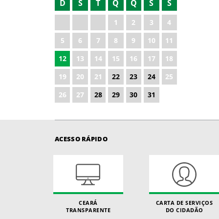
D
S
T
Q
Q
S
S
2021
1
2
3
4
2022
5
6
7
8
9
10
11
2023
12
13
14
15
16
17
18
2024
19
20
21
22
23
24
25
2026
26
27
28
29
30
31
ACESSO RÁPIDO
CEARÁ
CARTA DE SERVIÇOS
TRANSPARENTE
DO CIDADÃO