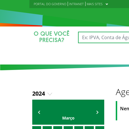
PORTAL DO GOVERNO
INTRANET
MAIS SITES
O QUE VOCÊ
PRECISA?
Age
2024
2018
AGENDA DA CODED/CED
Vagna Lima
Nen
2019
Março
2020