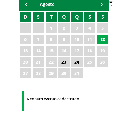
AGENDA DA CODED/CED
Agosto
Vagna Lima
D
S
T
Q
Q
S
S
1
2
3
4
5
6
7
8
9
10
11
12
13
14
15
16
17
18
19
20
21
22
23
24
25
26
27
28
29
30
31
Nenhum evento cadastrado.