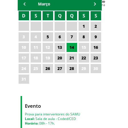
AGENDA DA CODED/CED
Março
Vagna Lima
D
S
T
Q
Q
S
S
1
2
3
4
5
6
7
8
9
10
11
12
13
14
15
16
17
18
19
20
21
22
23
24
25
26
27
28
29
30
31
Evento
Prova para interventores do SAMU
Local:
Sala de aula - Coded/CED
Horário:
08h - 17h.