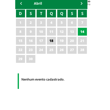
AGENDA DA CODED/CED
Abril
Vagna Lima
D
S
T
Q
Q
S
S
1
2
3
4
5
6
7
8
9
10
11
12
13
14
15
16
17
18
19
20
21
22
23
24
25
26
27
28
29
30
Nenhum evento cadastrado.