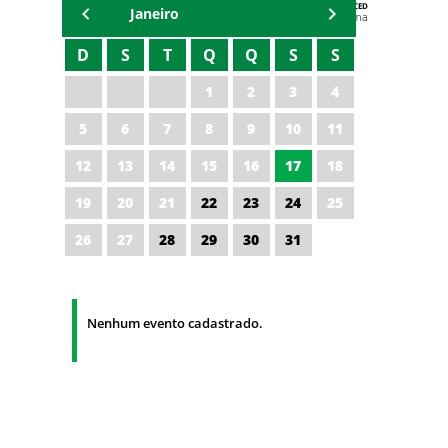
AGENDA DA CODED/CED
Janeiro
Vagna Lima
D
S
T
Q
Q
S
S
1
2
3
4
5
6
7
8
9
10
11
12
13
14
15
16
17
18
19
20
21
22
23
24
25
26
27
28
29
30
31
Nenhum evento cadastrado.