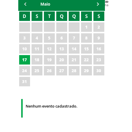
AGENDA DA CODED/CED
Maio
Vagna Lima
D
S
T
Q
Q
S
S
1
2
3
4
5
6
7
8
9
10
11
12
13
14
15
16
17
18
19
20
21
22
23
24
25
26
27
28
29
30
31
Nenhum evento cadastrado.