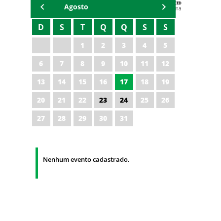
AGENDA DA CODED/CED
Agosto
Vagna Lima
D
S
T
Q
Q
S
S
1
2
3
4
5
6
7
8
9
10
11
12
13
14
15
16
17
18
19
20
21
22
23
24
25
26
27
28
29
30
31
Nenhum evento cadastrado.