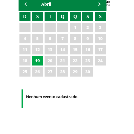
AGENDA DA CODED/CED
Abril
Vagna Lima
D
S
T
Q
Q
S
S
1
2
3
4
5
6
7
8
9
10
11
12
13
14
15
16
17
18
19
20
21
22
23
24
25
26
27
28
29
30
Nenhum evento cadastrado.