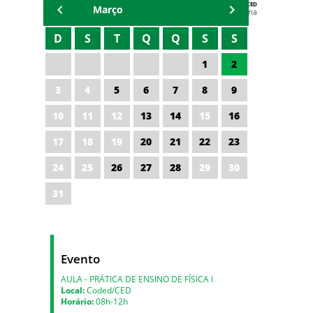
AGENDA DA CODED/CED
Março
Vagna Lima
D
S
T
Q
Q
S
S
1
2
3
4
5
6
7
8
9
10
11
12
13
14
15
16
17
18
19
20
21
22
23
24
25
26
27
28
29
30
31
Evento
AULA - PRÁTICA DE ENSINO DE FÍSICA I
Local:
Coded/CED
Horário:
08h-12h