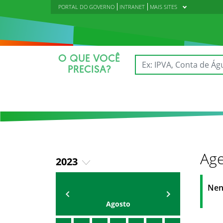
PORTAL DO GOVERNO
INTRANET
MAIS SITES
O QUE VOCÊ
PRECISA?
Age
2023
2018
AGENDA DA CODED/CED
Vagna Lima
Nen
2019
Agosto
2020