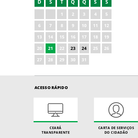
D
S
T
Q
Q
S
S
2021
1
2
3
4
5
2022
6
7
8
9
10
11
12
2024
13
14
15
16
17
18
19
2025
20
21
22
23
24
25
26
2026
27
28
29
30
31
ACESSO RÁPIDO
CEARÁ
CARTA DE SERVIÇOS
TRANSPARENTE
DO CIDADÃO