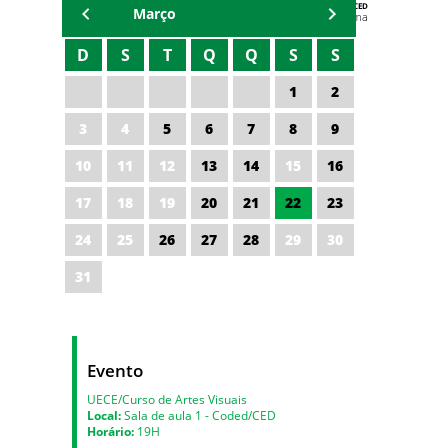
AGENDA DA CODED/CED
Março
Vagna Lima
D
S
T
Q
Q
S
S
1
2
3
4
5
6
7
8
9
10
11
12
13
14
15
16
17
18
19
20
21
22
23
24
25
26
27
28
29
30
31
Evento
UECE/Curso de Artes Visuais
Local:
Sala de aula 1 - Coded/CED
Horário:
19H