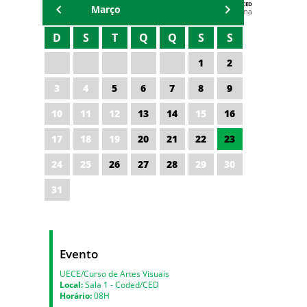
AGENDA DA CODED/CED
Março
Vagna Lima
D
S
T
Q
Q
S
S
1
2
3
4
5
6
7
8
9
10
11
12
13
14
15
16
17
18
19
20
21
22
23
24
25
26
27
28
29
30
31
Evento
UECE/Curso de Artes Visuais
Local:
Sala 1 - Coded/CED
Horário:
08H