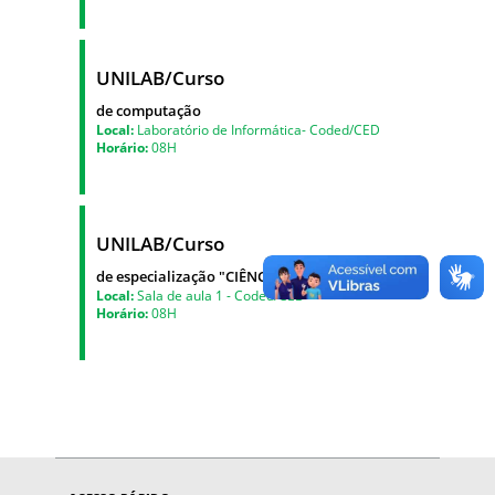
UNILAB/Curso
de computação
Local:
Laboratório de Informática- Coded/CED
Horário:
08H
UNILAB/Curso
de especialização "CIÊNCIAS É 10"
Local:
Sala de aula 1 - Coded/CED
Horário:
08H