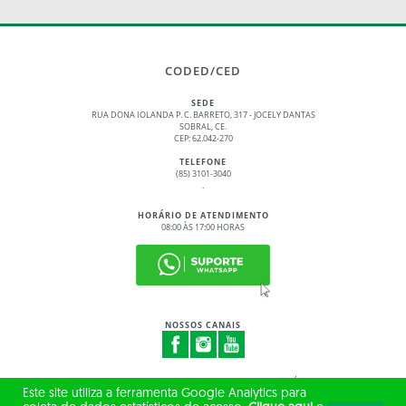
CODED/CED
SEDE
RUA DONA IOLANDA P. C. BARRETO, 317 - JOCELY DANTAS
SOBRAL, CE.
CEP: 62.042-270
TELEFONE
(85) 3101-3040
.
HORÁRIO DE ATENDIMENTO
08:00 ÀS 17:00 HORAS
NOSSOS CANAIS
© 2017 - 2026 – GOVERNO DO ESTADO DO CEARÁ
Este site utiliza a ferramenta Google Analytics para
TODOS OS DIREITOS RESERVADOS