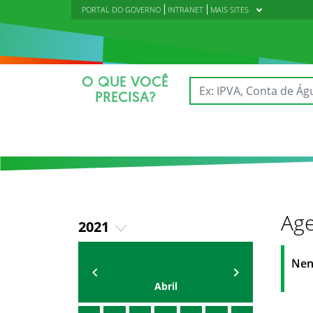
PORTAL DO GOVERNO
INTRANET
MAIS SITES
O QUE VOCÊ
PRECISA?
Age
2021
2018
AGENDA DA CODED/CED
Vagna Lima
Nen
2019
Abril
2020