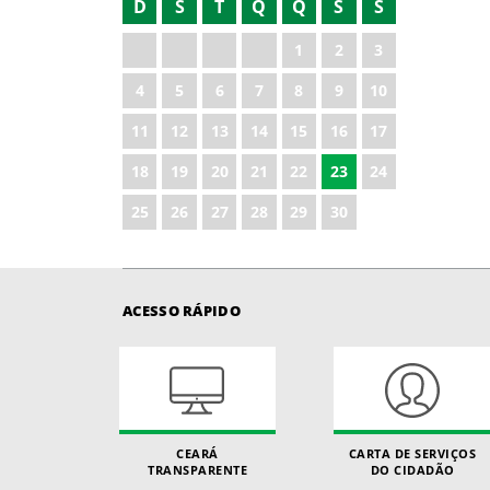
D
S
T
Q
Q
S
S
2022
1
2
3
2023
4
5
6
7
8
9
10
2024
11
12
13
14
15
16
17
2025
18
19
20
21
22
23
24
2026
25
26
27
28
29
30
ACESSO RÁPIDO
CEARÁ
CARTA DE SERVIÇOS
TRANSPARENTE
DO CIDADÃO