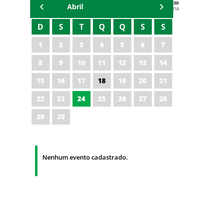
AGENDA DA CODED/CED
Abril
Vagna Lima
D
S
T
Q
Q
S
S
1
2
3
4
5
6
7
8
9
10
11
12
13
14
15
16
17
18
19
20
21
22
23
24
25
26
27
28
29
30
Nenhum evento cadastrado.