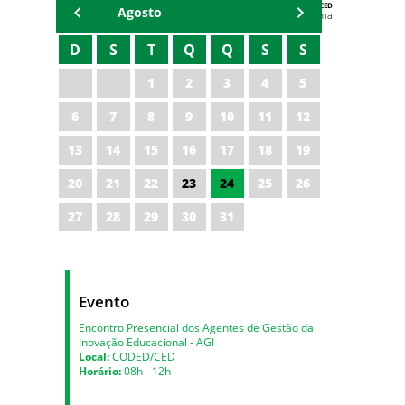
AGENDA DA CODED/CED
Agosto
Vagna Lima
D
S
T
Q
Q
S
S
1
2
3
4
5
6
7
8
9
10
11
12
13
14
15
16
17
18
19
20
21
22
23
24
25
26
27
28
29
30
31
Evento
Encontro Presencial dos Agentes de Gestão da
Inovação Educacional - AGI
Local:
CODED/CED
Horário:
08h - 12h