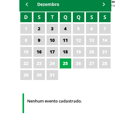
AGENDA DA CODED/CED
Dezembro
Vagna Lima
D
S
T
Q
Q
S
S
1
2
3
4
5
6
7
8
9
10
11
12
13
14
15
16
17
18
19
20
21
22
23
24
25
26
27
28
29
30
31
Nenhum evento cadastrado.