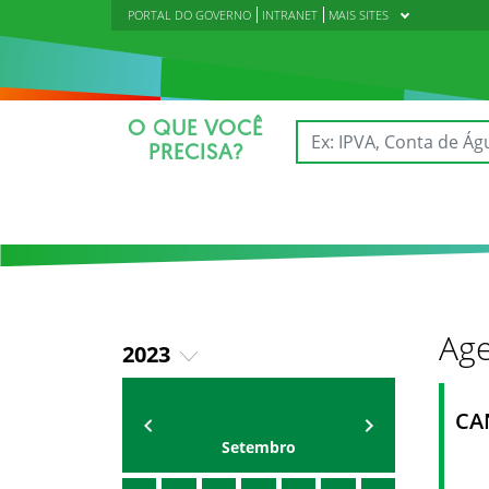
PORTAL DO GOVERNO
INTRANET
MAIS SITES
O QUE VOCÊ
PRECISA?
Age
2023
2018
AGENDA DA CODED/CED
Vagna Lima
CA
2019
Setembro
2020