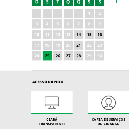
D
S
T
Q
Q
S
S
2021
1
2
2022
3
4
5
6
7
8
9
2024
10
11
12
13
14
15
16
2025
17
18
19
20
21
22
23
2026
24
25
26
27
28
29
30
ACESSO RÁPIDO
CEARÁ
CARTA DE SERVIÇOS
TRANSPARENTE
DO CIDADÃO