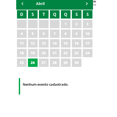
AGENDA DA CODED/CED
Abril
Vagna Lima
D
S
T
Q
Q
S
S
1
2
3
4
5
6
7
8
9
10
11
12
13
14
15
16
17
18
19
20
21
22
23
24
25
26
27
28
29
30
Nenhum evento cadastrado.