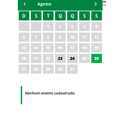
AGENDA DA CODED/CED
Agosto
Vagna Lima
D
S
T
Q
Q
S
S
1
2
3
4
5
6
7
8
9
10
11
12
13
14
15
16
17
18
19
20
21
22
23
24
25
26
27
28
29
30
31
Nenhum evento cadastrado.