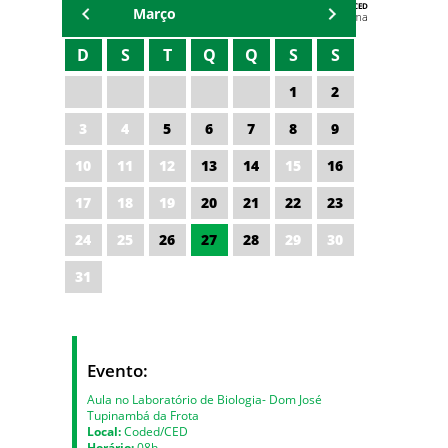
AGENDA DA CODED/CED
Março
Vagna Lima
D
S
T
Q
Q
S
S
1
2
3
4
5
6
7
8
9
10
11
12
13
14
15
16
17
18
19
20
21
22
23
24
25
26
27
28
29
30
31
Evento:
Aula no Laboratório de Biologia- Dom José
Tupinambá da Frota
Local:
Coded/CED
Horário:
08h.