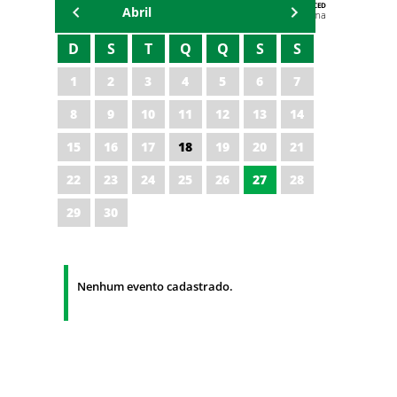
AGENDA DA CODED/CED
Abril
Vagna Lima
D
S
T
Q
Q
S
S
1
2
3
4
5
6
7
8
9
10
11
12
13
14
15
16
17
18
19
20
21
22
23
24
25
26
27
28
29
30
Nenhum evento cadastrado.