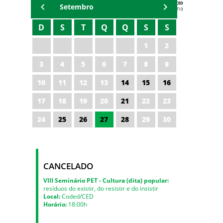
AGENDA DA CODED/CED
Setembro
Vagna Lima
D
S
T
Q
Q
S
S
1
2
3
4
5
6
7
8
9
10
11
12
13
14
15
16
17
18
19
20
21
22
23
24
25
26
27
28
29
30
CANCELADO
VIII Seminário PET - Cultura (dita) popular:
resíduos do existir, do resistir e do insistir
Local:
Coded/CED
Horário:
18:00h