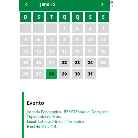
AGENDA DA CODED/CED
Janeiro
Vagna Lima
D
S
T
Q
Q
S
S
1
2
3
4
5
6
7
8
9
10
11
12
13
14
15
16
17
18
19
20
21
22
23
24
25
26
27
28
29
30
31
Evento
Jornada Pedagógica - EEMTI Estadual Dom José
Tupinambá da Frota
Local:
Laboratório de Informática
Horário:
08h -17h.