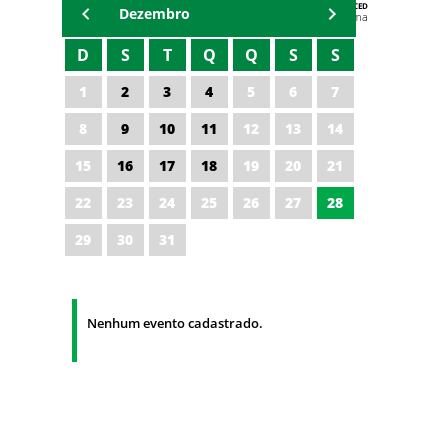
AGENDA DA CODED/CED
Dezembro
Vagna Lima
D
S
T
Q
Q
S
S
1
2
3
4
5
6
7
8
9
10
11
12
13
14
15
16
17
18
19
20
21
22
23
24
25
26
27
28
29
30
31
Nenhum evento cadastrado.