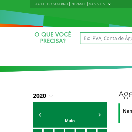
PORTAL DO GOVERNO
INTRANET
MAIS SITES
O QUE VOCÊ
PRECISA?
Age
2020
2018
AGENDA DA CODED/CED
Vagna Lima
Nen
2019
Maio
2021