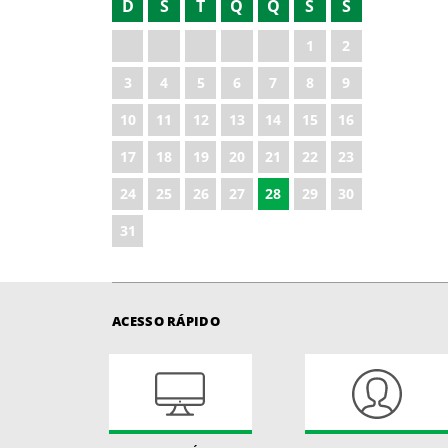
D
S
T
Q
Q
S
S
2022
1
2
2023
3
4
5
6
7
8
9
2024
10
11
12
13
14
15
16
2025
17
18
19
20
21
22
23
2026
24
25
26
27
28
29
30
31
ACESSO RÁPIDO