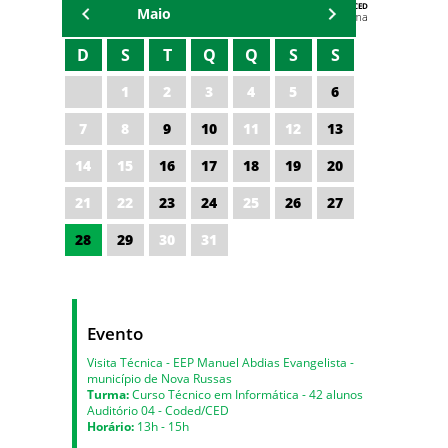
AGENDA DA CODED/CED
Maio
Vagna Lima
D
S
T
Q
Q
S
S
1
2
3
4
5
6
7
8
9
10
11
12
13
14
15
16
17
18
19
20
21
22
23
24
25
26
27
28
29
30
31
Evento
Visita Técnica - EEP Manuel Abdias Evangelista -
município de Nova Russas
Turma:
Curso Técnico em Informática - 42 alunos
Auditório 04 - Coded/CED
Horário:
13h - 15h