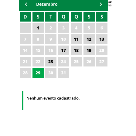
AGENDA DA CODED/CED
Dezembro
Vagna Lima
D
S
T
Q
Q
S
S
1
2
3
4
5
6
7
8
9
10
11
12
13
14
15
16
17
18
19
20
21
22
23
24
25
26
27
28
29
30
31
Nenhum evento cadastrado.