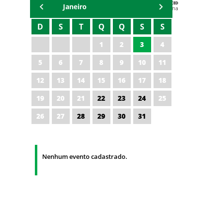
AGENDA DA CODED/CED
Janeiro
Vagna Lima
D
S
T
Q
Q
S
S
1
2
3
4
5
6
7
8
9
10
11
12
13
14
15
16
17
18
19
20
21
22
23
24
25
26
27
28
29
30
31
Nenhum evento cadastrado.