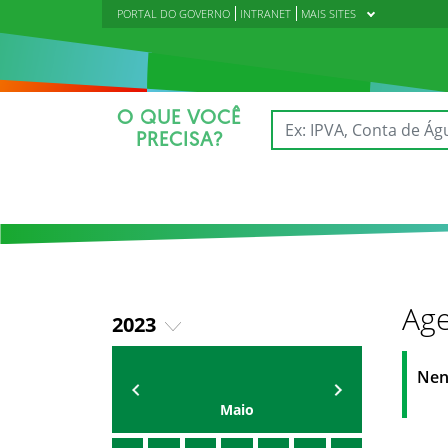
PORTAL DO GOVERNO
INTRANET
MAIS SITES
O QUE VOCÊ
PRECISA?
Age
2023
2018
AGENDA DA CODED/CED
Vagna Lima
Nen
2019
Maio
2020