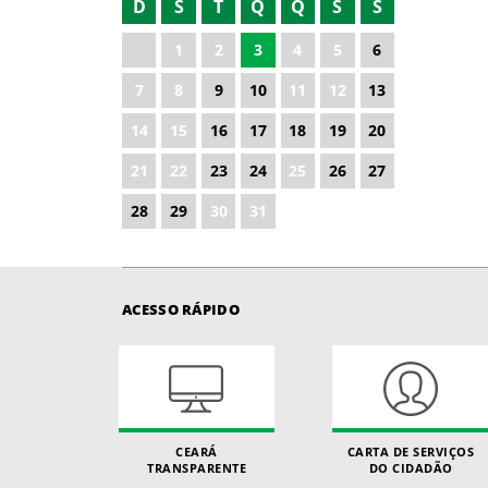
D
S
T
Q
Q
S
S
2021
1
2
3
4
5
6
2022
7
8
9
10
11
12
13
2024
14
15
16
17
18
19
20
2025
21
22
23
24
25
26
27
2026
28
29
30
31
ACESSO RÁPIDO
CEARÁ
CARTA DE SERVIÇOS
TRANSPARENTE
DO CIDADÃO