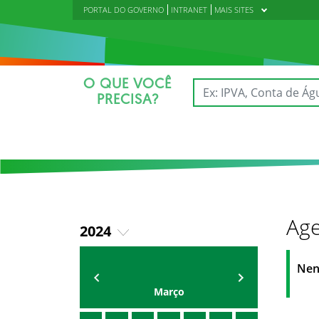
PORTAL DO GOVERNO
INTRANET
MAIS SITES
O QUE VOCÊ
PRECISA?
Age
2024
2018
AGENDA DA CODED/CED
Vagna Lima
Nen
2019
Março
2020