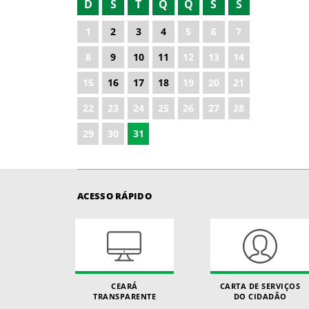
D
S
T
Q
Q
S
S
2021
1
2
3
4
5
6
7
2022
8
9
10
11
12
13
14
2023
15
16
17
18
19
20
21
2025
22
23
24
25
26
27
28
2026
29
30
31
ACESSO RÁPIDO
CEARÁ
CARTA DE SERVIÇOS
TRANSPARENTE
DO CIDADÃO