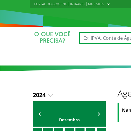
PORTAL DO GOVERNO
INTRANET
MAIS SITES
O QUE VOCÊ
PRECISA?
Age
2024
2018
AGENDA DA CODED/CED
Vagna Lima
Nen
2019
Dezembro
2020