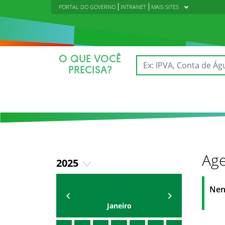
PORTAL DO GOVERNO
INTRANET
MAIS SITES
O QUE VOCÊ
PRECISA?
Age
2025
2018
AGENDA DA CODED/CED
Vagna Lima
Nen
2019
Janeiro
2020