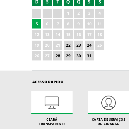
D
S
T
Q
Q
S
S
2021
1
2
3
4
2022
5
6
7
8
9
10
11
2023
12
13
14
15
16
17
18
2024
19
20
21
22
23
24
25
2026
26
27
28
29
30
31
ACESSO RÁPIDO
CEARÁ
CARTA DE SERVIÇOS
TRANSPARENTE
DO CIDADÃO