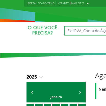
PORTAL DO GOVERNO
INTRANET
MAIS SITES
O QUE VOCÊ
PRECISA?
Age
2025
2018
AGENDA DA CODED/CED
Vagna Lima
Nen
2019
Janeiro
2020