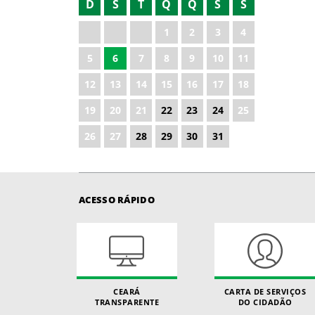
D
S
T
Q
Q
S
S
2021
1
2
3
4
2022
5
6
7
8
9
10
11
2023
12
13
14
15
16
17
18
2024
19
20
21
22
23
24
25
2026
26
27
28
29
30
31
ACESSO RÁPIDO
CEARÁ
CARTA DE SERVIÇOS
TRANSPARENTE
DO CIDADÃO