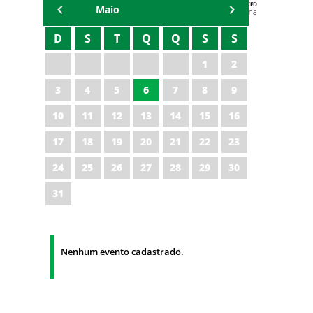
AGENDA DA CODED/CED
Maio
Vagna Lima
D
S
T
Q
Q
S
S
1
2
3
4
5
6
7
8
9
10
11
12
13
14
15
16
17
18
19
20
21
22
23
24
25
26
27
28
29
30
31
Nenhum evento cadastrado.