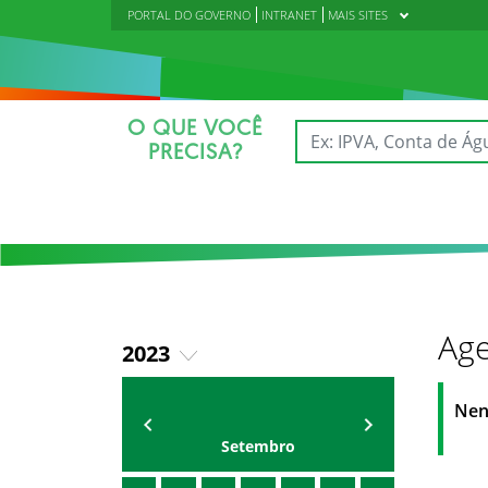
PORTAL DO GOVERNO
INTRANET
MAIS SITES
O QUE VOCÊ
PRECISA?
Age
2023
2018
AGENDA DA CODED/CED
Vagna Lima
Nen
2019
Setembro
2020