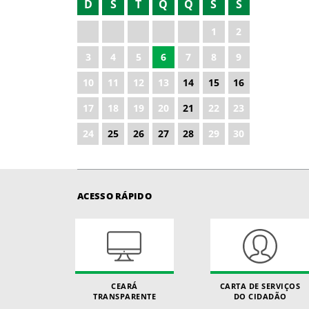
D
S
T
Q
Q
S
S
2021
1
2
2022
3
4
5
6
7
8
9
2024
10
11
12
13
14
15
16
2025
17
18
19
20
21
22
23
2026
24
25
26
27
28
29
30
ACESSO RÁPIDO
CEARÁ
CARTA DE SERVIÇOS
TRANSPARENTE
DO CIDADÃO