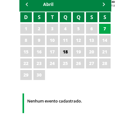
AGENDA DA CODED/CED
Abril
Vagna Lima
D
S
T
Q
Q
S
S
1
2
3
4
5
6
7
8
9
10
11
12
13
14
15
16
17
18
19
20
21
22
23
24
25
26
27
28
29
30
Nenhum evento cadastrado.