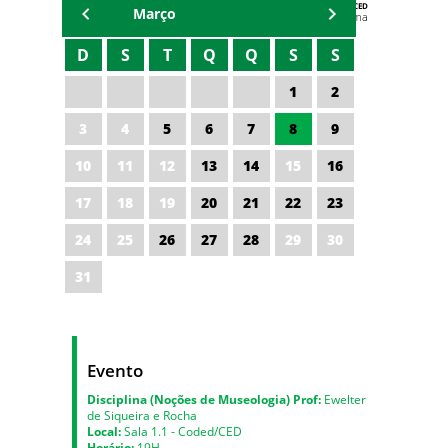
AGENDA DA CODED/CED
Março
Vagna Lima
D
S
T
Q
Q
S
S
1
2
3
4
5
6
7
8
9
10
11
12
13
14
15
16
17
18
19
20
21
22
23
24
25
26
27
28
29
30
31
Evento
Disciplina (Noções de Museologia) Prof:
Ewelter
de Siqueira e Rocha
Local:
Sala 1.1 - Coded/CED
Horário:
19H