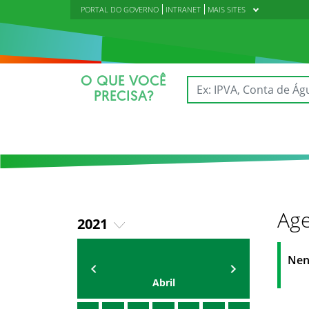
PORTAL DO GOVERNO
INTRANET
MAIS SITES
O QUE VOCÊ
PRECISA?
Age
2021
2018
AGENDA DA CODED/CED
Vagna Lima
Nen
2019
Abril
2020