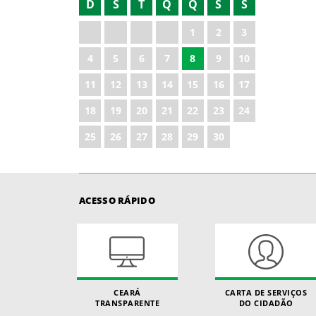
D
S
T
Q
Q
S
S
2022
1
2
3
2023
4
5
6
7
8
9
10
2024
11
12
13
14
15
16
17
2025
18
19
20
21
22
23
24
2026
25
26
27
28
29
30
ACESSO RÁPIDO
CEARÁ
CARTA DE SERVIÇOS
TRANSPARENTE
DO CIDADÃO