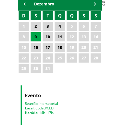
AGENDA DA CODED/CED
Dezembro
Vagna Lima
D
S
T
Q
Q
S
S
1
2
3
4
5
6
7
8
9
10
11
12
13
14
15
16
17
18
19
20
21
22
23
24
25
26
27
28
29
30
31
Evento
Reunião Intersetorial
Local:
Coded/CED
Horário:
14h -17h.