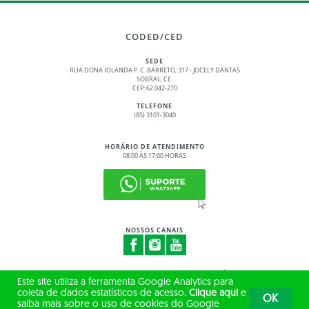
CODED/CED
SEDE
RUA DONA IOLANDA P. C. BARRETO, 317 - JOCELY DANTAS
SOBRAL, CE.
CEP: 62.042-270
TELEFONE
(85) 3101-3040
.
HORÁRIO DE ATENDIMENTO
08:00 ÀS 17:00 HORAS
NOSSOS CANAIS
© 2017 - 2026 – GOVERNO DO ESTADO DO CEARÁ
Este site utiliza a ferramenta Google Analytics para
TODOS OS DIREITOS RESERVADOS
coleta de dados estatísticos de acesso.
Clique aqui
e
OK
saiba mais sobre o uso de cookies do Google