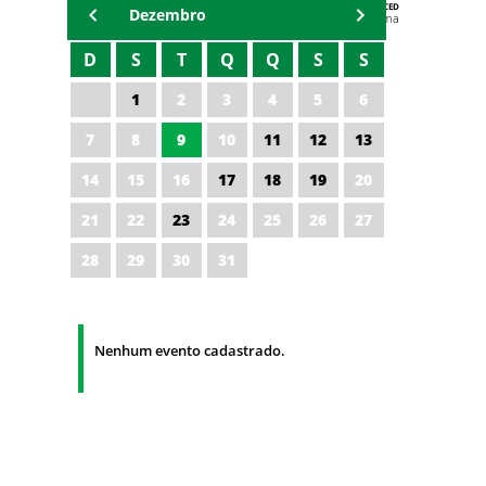
AGENDA DA CODED/CED
Dezembro
Vagna Lima
D
S
T
Q
Q
S
S
1
2
3
4
5
6
7
8
9
10
11
12
13
14
15
16
17
18
19
20
21
22
23
24
25
26
27
28
29
30
31
Nenhum evento cadastrado.