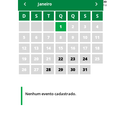
AGENDA DA CODED/CED
Janeiro
Vagna Lima
D
S
T
Q
Q
S
S
1
2
3
4
5
6
7
8
9
10
11
12
13
14
15
16
17
18
19
20
21
22
23
24
25
26
27
28
29
30
31
Nenhum evento cadastrado.