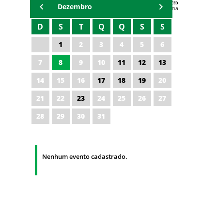
AGENDA DA CODED/CED
Dezembro
Vagna Lima
D
S
T
Q
Q
S
S
1
2
3
4
5
6
7
8
9
10
11
12
13
14
15
16
17
18
19
20
21
22
23
24
25
26
27
28
29
30
31
Nenhum evento cadastrado.