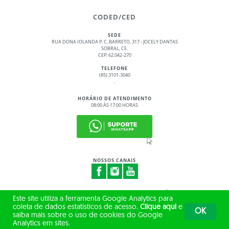
CODED/CED
SEDE
RUA DONA IOLANDA P. C. BARRETO, 317 - JOCELY DANTAS
SOBRAL, CE.
CEP: 62.042-270
TELEFONE
(85) 3101-3040
.
HORÁRIO DE ATENDIMENTO
08:00 ÀS 17:00 HORAS
NOSSOS CANAIS
© 2017 - 2026 – GOVERNO DO ESTADO DO CEARÁ
Este site utiliza a ferramenta Google Analytics para
TODOS OS DIREITOS RESERVADOS
coleta de dados estatísticos de acesso.
Clique aqui
e
OK
saiba mais sobre o uso de cookies do Google
Analytics em sites.