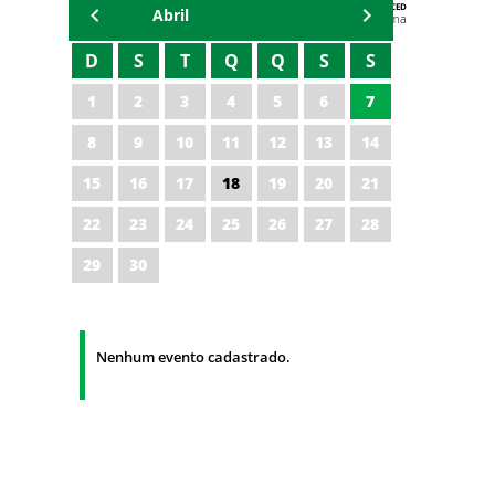
AGENDA DA CODED/CED
Abril
Vagna Lima
D
S
T
Q
Q
S
S
1
2
3
4
5
6
7
8
9
10
11
12
13
14
15
16
17
18
19
20
21
22
23
24
25
26
27
28
29
30
Nenhum evento cadastrado.