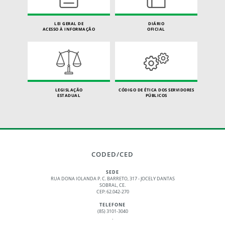
LEI GERAL DE
DIÁRIO
ACESSO À INFORMAÇÃO
OFICIAL
LEGISLAÇÃO
CÓDIGO DE ÉTICA DOS SERVIDORES
ESTADUAL
PÚBLICOS
CODED/CED
SEDE
RUA DONA IOLANDA P. C. BARRETO, 317 - JOCELY DANTAS
SOBRAL, CE.
CEP: 62.042-270
TELEFONE
(85) 3101-3040
.