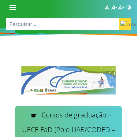
Cursos de graduação –
UECE EaD (Polo UAB/CODED –