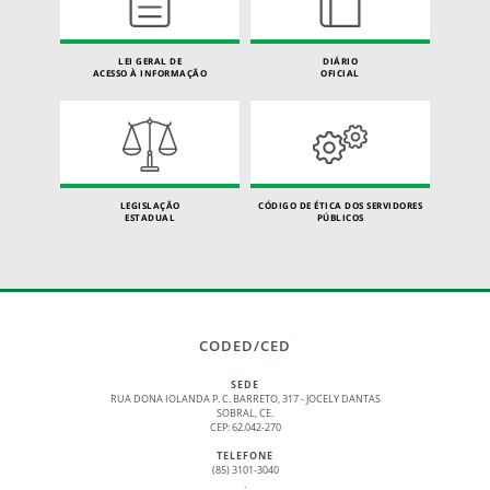
LEI GERAL DE
DIÁRIO
ACESSO À INFORMAÇÃO
OFICIAL
LEGISLAÇÃO
CÓDIGO DE ÉTICA DOS SERVIDORES
ESTADUAL
PÚBLICOS
CODED/CED
SEDE
RUA DONA IOLANDA P. C. BARRETO, 317 - JOCELY DANTAS
SOBRAL, CE.
CEP: 62.042-270
TELEFONE
(85) 3101-3040
.